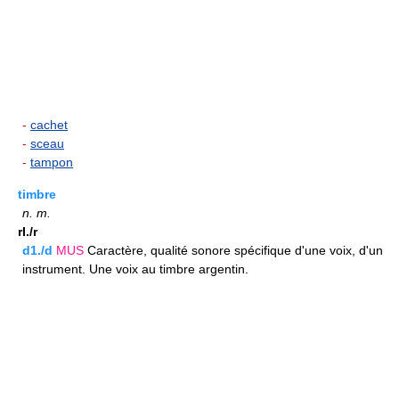
-
cachet
-
sceau
-
tampon
timbre
n.
m.
rI./r
d1./d
MUS
Caractère, qualité sonore spécifique d'une voix, d'un
instrument. Une voix au timbre argentin.