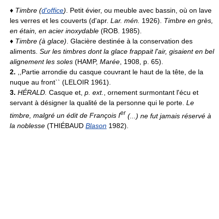
♦
Timbre (
d'office
)
. Petit évier, ou meuble avec bassin, où on lave
les verres et les couverts (d'apr.
Lar. mén.
1926).
Timbre en grès,
en étain, en acier inoxydable
(ROB. 1985).
♦
Timbre (à glace)
. Glacière destinée à la conservation des
aliments.
Sur les timbres dont la glace frappait l'air, gisaient en bel
alignement les soles
(HAMP,
Marée
, 1908, p. 65).
2.
,,Partie arrondie du casque couvrant le haut de la tête, de la
nuque au front`` (LELOIR 1961).
3.
HÉRALD.
Casque et,
p. ext.
, ornement surmontant l'écu et
servant à désigner la qualité de la personne qui le porte.
Le
er
timbre, malgré un édit de François I
(...) ne fut jamais réservé à
la noblesse
(THIÉBAUD
Blason
1982).