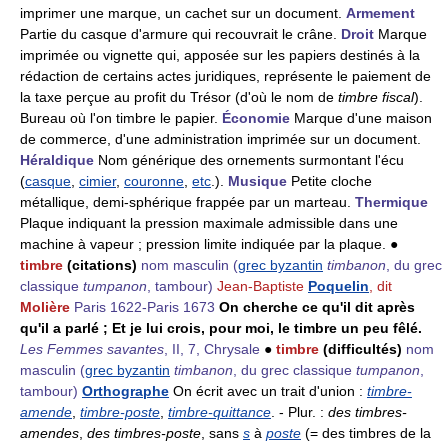
imprimer une marque, un cachet sur un document.
Armement
Partie du casque d'armure qui recouvrait le crâne.
Droit
Marque
imprimée ou vignette qui, apposée sur les papiers destinés à la
rédaction de certains actes juridiques, représente le paiement de
la taxe perçue au profit du Trésor (d'où le nom de
timbre fiscal
).
Bureau où l'on timbre le papier.
Économie
Marque d'une maison
de commerce, d'une administration imprimée sur un document.
Héraldique
Nom générique des ornements surmontant l'écu
(
casque
,
cimier
,
couronne
,
etc
.).
Musique
Petite cloche
métallique, demi-sphérique frappée par un marteau.
Thermique
Plaque indiquant la pression maximale admissible dans une
machine à vapeur ; pression limite indiquée par la plaque. ●
timbre
(citations)
nom masculin
(
grec byzantin
timbanon
, du grec
classique
tumpanon
, tambour)
Jean-Baptiste
Poquelin
, dit
Molière
Paris 1622-Paris 1673
On cherche ce qu'il dit après
qu'il a parlé ; Et je lui crois, pour moi, le timbre un peu fêlé.
Les Femmes savantes
, II, 7, Chrysale
●
timbre
(difficultés)
nom
masculin
(
grec byzantin
timbanon
, du grec classique
tumpanon
,
tambour)
Orthographe
On écrit avec un trait d'union :
timbre-
amende
,
timbre-poste
,
timbre-quittance
. - Plur. :
des timbres-
amendes
,
des timbres-poste
, sans
s
à
poste
(= des timbres de la