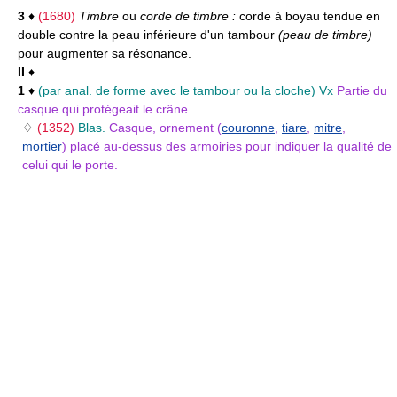
3
♦
(1680)
Timbre
ou
corde de timbre :
corde à boyau tendue en
double contre la peau inférieure d'un tambour
(peau de timbre)
pour augmenter sa résonance.
II
♦
1
♦
(par anal. de forme avec le tambour ou la cloche)
Vx
Partie du
casque qui protégeait le crâne.
♢
(1352)
Blas.
Casque, ornement (
couronne
,
tiare
,
mitre
,
mortier
) placé au-dessus des armoiries pour indiquer la qualité de
celui qui le porte.