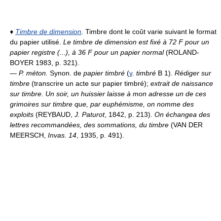
♦
Timbre de dimension
. Timbre dont le coût varie suivant le format
du papier utilisé.
Le timbre de dimension est fixé à 72 F pour un
papier registre (...), à 36 F pour un papier normal
(ROLAND-
BOYER 1983, p. 321).
—
P. méton.
Synon. de
papier timbré
(
v
.
timbré
B 1).
Rédiger sur
timbre
(transcrire un acte sur papier timbré);
extrait de naissance
sur timbre
.
Un soir, un huissier laisse à mon adresse un de ces
grimoires sur timbre que, par euphémisme, on nomme des
exploits
(REYBAUD,
J. Paturot
, 1842, p. 213).
On échangea des
lettres recommandées, des sommations, du timbre
(VAN DER
MEERSCH,
Invas. 14
, 1935, p. 491).