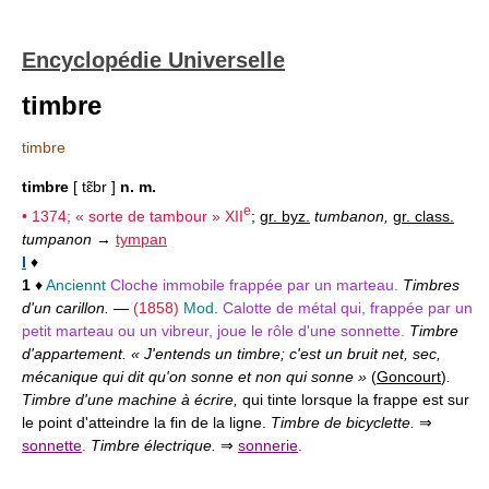
Encyclopédie Universelle
timbre
timbre
timbre
[ tɛ̃br ]
n. m.
e
• 1374; « sorte de tambour »
XII
;
gr. byz.
tumbanon,
gr. class.
tumpanon
→
tympan
I
♦
1
♦
Anciennt
Cloche immobile frappée par un marteau.
Timbres
d'un carillon.
—
(1858)
Mod.
Calotte de métal qui, frappée par un
petit marteau ou un vibreur, joue le rôle d'une sonnette.
Timbre
d'appartement. « J'entends un timbre; c'est un bruit net, sec,
mécanique qui dit qu'on sonne et non qui sonne »
(
Goncourt
)
.
Timbre d'une machine à écrire,
qui tinte lorsque la frappe est sur
le point d'atteindre la fin de la ligne.
Timbre de bicyclette.
⇒
sonnette
.
Timbre électrique.
⇒
sonnerie
.