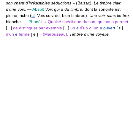
son chant d'irrésistibles séductions »
(
Balzac
)
. Le timbre clair
d'une voix.
—
Absolt
Voix qui a du timbre,
dont la sonorité est
pleine, riche (
cf
. Voix cuivrée, bien timbrée).
Une voix sans timbre,
blanche. —
Phonét.
« Qualité spécifique du son, qui nous permet
[...]
de distinguer par exemple
[...]
un
a
d'un
o,
un
e
ouvert
[ ɛ ]
d'un
e
fermé
[ e ]
» (Marouzeau).
Timbre d'une voyelle.