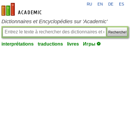
RU
EN
DE
ES
fr-academic.com
Dictionnaires et Encyclopédies sur 'Academic'
Recherche!
interprétations
traductions
livres
Игры ⚽