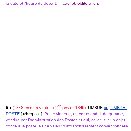
la date et l'heure du départ.
⇒
cachet
,
oblitération
.
er
5
♦
(1848; mis en vente le 1
janvier 1849)
TIMBRE
ou
TIMBRE-
POSTE
[ tɛ̃brəpɔst ].
Petite vignette, au verso enduit de gomme,
vendue par l'administration des Postes et qui, collée sur un objet
confié à la poste, a une valeur d'affranchissement conventionnelle.