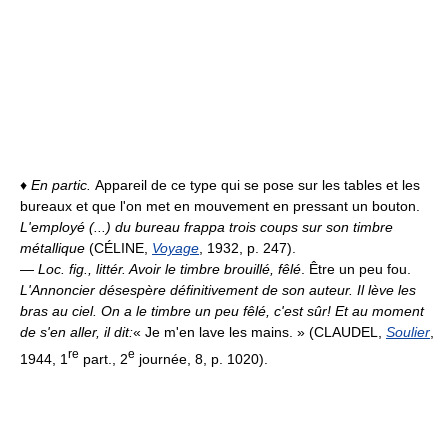
♦
En partic.
Appareil de ce type qui se pose sur les tables et les
bureaux et que l'on met en mouvement en pressant un bouton.
L'employé (...) du bureau frappa trois coups sur son timbre
métallique
(CÉLINE,
Voyage
, 1932, p. 247).
—
Loc. fig., littér.
Avoir le timbre brouillé, fêlé
. Être un peu fou.
L'Annoncier désespère définitivement de son auteur. Il lève les
bras au ciel. On a le timbre un peu fêlé, c'est sûr! Et au moment
de s'en aller, il dit:
« Je m'en lave les mains. » (CLAUDEL,
Soulier
,
re
e
1944, 1
part., 2
journée, 8, p. 1020).