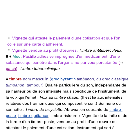
♢
Vignette qui atteste le paiement d'une cotisation et que l'on
colle sur une carte d'adhérent.
♢
Vignette vendue au profit d'œuvres.
Timbre antituberculeux.
6
♦
Méd.
Pastille adhésive imprégnée d'un médicament, d'une
substance qui pénètre dans l'organisme par voie percutanée
(
⇒
patch
)
.
Timbre tuberculinique.
●
timbre
nom masculin
(
grec byzantin
timbanon
, du grec classique
tumpanon
, tambour)
Qualité particulière du son, indépendante de
sa hauteur ou de son intensité mais spécifique de l'instrument, de
la voix qui l'émet :
Voix au timbre chaud.
(Il est lié aux intensités
relatives des harmoniques qui composent le son.) Sonnerie ou
sonnette :
Timbre de bicyclette.
Abréviation courante de
timbre-
poste
,
timbre-quittance
, timbre-ristourne. Vignette de la taille et de
la forme d'un timbre-poste, vendue au profit d'une œuvre ou
attestant le paiement d'une cotisation. Instrument qui sert à