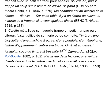
frappait avec un petit marteau pour appeler.
Ali! cria-t-il, puis il
frappa un coup sur le timbre de cuivre. Ali parut
(DUMAS père,
Monte-Cristo
, t. 1, 1846, p. 676).
Ma chambre est au-dessus de la
tienne,
—
dit-elle.
—
Sur cette table, il y a un timbre de cuivre, tu
n'auras qu'à frapper, si tu veux quelque chose
(BENOIT,
Atlant.
,
1919, p 186).
3.
Calotte métallique sur laquelle frappe un petit marteau ou un
vibreur, faisant office de sonnerie ou de sonnette.
Timbre d'une
bicyclette, d'une machine à écrire, d'une pendule, d'un téléphone;
timbre d'appartement; timbre électrique
.
On était au dessert,
me
lorsqu'un coup de timbre fit tressaillir M
Campardon
(ZOLA,
Pot-Bouille
, 1882, p. 162).
Par la rue de la Victoire, une voiture
d'ambulance dont le timbre clair tintait sans arrêt, s'avança au trot
de son petit cheval
(MARTIN DU G.,
Thib.
, Été 14, 1936, p. 553).