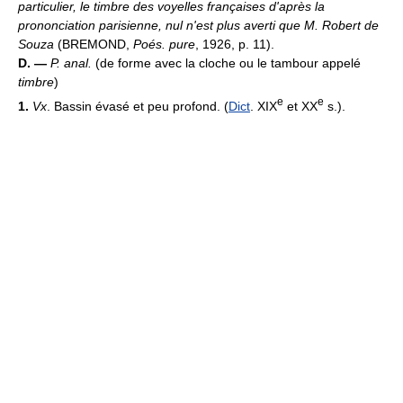
particulier, le timbre des voyelles françaises d'après la
prononciation parisienne, nul n'est plus averti que M. Robert de
Souza
(BREMOND,
Poés. pure
, 1926, p. 11).
D. —
P. anal.
(de forme avec la cloche ou le tambour appelé
timbre
)
e
e
1.
Vx
. Bassin évasé et peu profond. (
Dict
. XIX
et XX
s.).