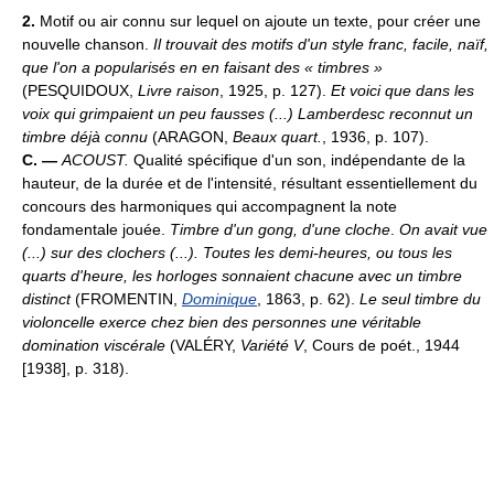
2.
Motif ou air connu sur lequel on ajoute un texte, pour créer une
nouvelle chanson.
Il trouvait des motifs d'un style franc, facile, naïf,
que l'on a popularisés en en faisant des « timbres »
(PESQUIDOUX,
Livre raison
, 1925, p. 127).
Et voici que dans les
voix qui grimpaient un peu fausses (...) Lamberdesc reconnut un
timbre déjà connu
(ARAGON,
Beaux quart.
, 1936, p. 107).
C. —
ACOUST.
Qualité spécifique d'un son, indépendante de la
hauteur, de la durée et de l'intensité, résultant essentiellement du
concours des harmoniques qui accompagnent la note
fondamentale jouée.
Timbre d'un gong, d'une cloche
.
On avait vue
(...) sur des clochers (...). Toutes les demi-heures, ou tous les
quarts d'heure, les horloges sonnaient chacune avec un timbre
distinct
(FROMENTIN,
Dominique
, 1863, p. 62).
Le seul timbre du
violoncelle exerce chez bien des personnes une véritable
domination viscérale
(VALÉRY,
Variété V
, Cours de poét., 1944
[1938], p. 318).